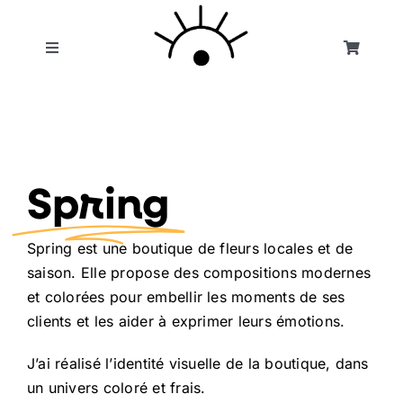
Skip
to
Toggle
Toggle
content
Navigati
Navigation
illustration
Panier
design graphique
Spring
boutique
Spring est une boutique de fleurs locales et de
à propos
saison. Elle propose des compositions modernes
et colorées pour embellir les moments de ses
clients et les aider à exprimer leurs émotions.
contact
J’ai réalisé l’identité visuelle de la boutique, dans
un univers coloré et frais.