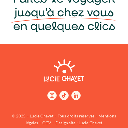
jusqu’à chez vous
en quelques clics
© 2025 – Lucie Chavet – Tous droits réservés –
Mentions
légales
–
CGV
– Design site : Lucie Chavet